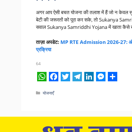
अगर आप ऐसी बचत योजना की तलाश में हैं जो न केवल सु
बेटी की जरूरतों को पूरा कर सके, तो Sukanya Samr
सवाल Sukanya Samriddhi Yojana में खाता कैसे खोल
ताज़ा अपडेट:
MP RTE Admission 2026-27: ऑनलाइ
प्रक्रिया
64
W
F
T
T
L
M
S
h
a
w
e
i
e
h
Categories
योजनाएँ
a
c
i
l
n
s
a
t
e
t
e
k
s
r
s
b
t
g
e
e
e