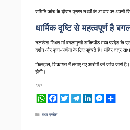
समिति जांच के दौरान प्राप्त तथ्यों के आधार पर अपनी 
धार्मिक दृष्टि से महत्वपूर्ण है ब
नलखेड़ा स्थित मां बगलामुखी शक्तिपीठ मध्य प्रदेश के प्रमुख 
दर्शन और पूजा-अर्चना के लिए पहुंचते हैं। मंदिर तंत्र साधन
फिलहाल, शिकायत में लगाए गए आरोपों की जांच जारी है। मा
होगी।
583
W
F
T
T
L
M
S
h
a
w
e
i
e
h
Categories
मध्य प्रदेश
a
c
i
l
n
s
a